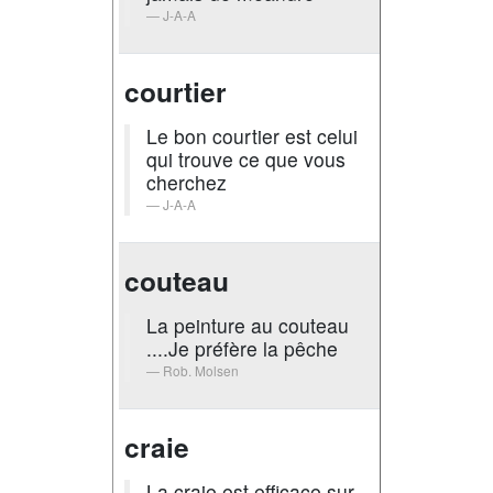
J-A-A
courtier
Le bon courtier est celui
qui trouve ce que vous
cherchez
J-A-A
couteau
La peinture au couteau
....Je préfère la pêche
Rob. Molsen
craie
La craie est efficace sur