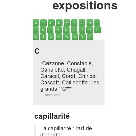
expositions
A
B
C
D
E
F
G
H
I
J
K
L
M
N
O
P
Q
R
S
T
U
V
W
X
Y
Z
C
"Cézanne, Constable,
Canaletto, Chagall,
Caracci, Corot, Chirico,
Cassatt, Caillebotte : les
grands ""C"""
anonyme
capillarité
La capillarité : l'art de
déborder