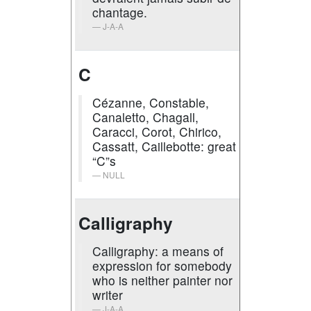
chantage.
J-A-A
C
Cézanne, Constable,
Canaletto, Chagall,
Caracci, Corot, Chirico,
Cassatt, Caillebotte: great
“C”s
NULL
Calligraphy
Calligraphy: a means of
expression for somebody
who is neither painter nor
writer
J-A-A