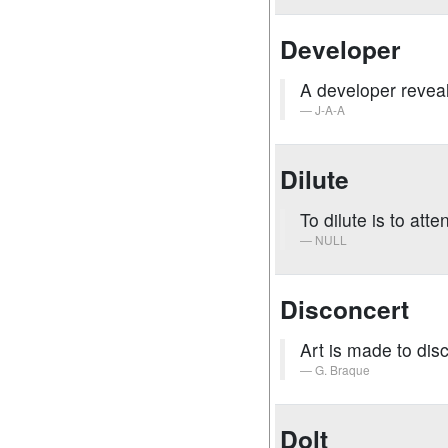
Developer
A developer reveal
J-A-A
Dilute
To dilute is to atte
NULL
Disconcert
Art is made to dis
G. Braque
Dolt