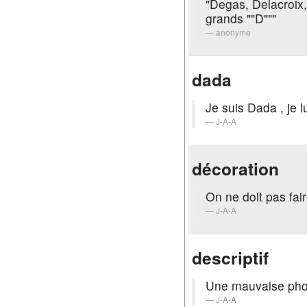
"Degas, Delacroix,
grands ""D"""
anonyme
dada
Je suis Dada , je 
J-A-A
décoration
On ne doit pas fai
J-A-A
descriptif
Une mauvaise phot
J-A-A