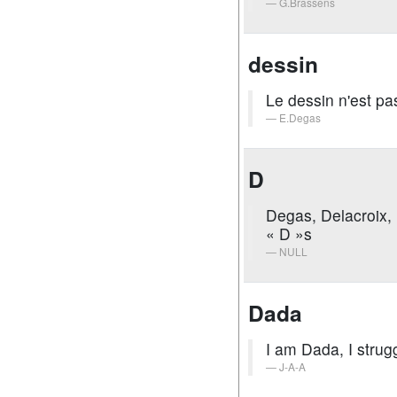
G.Brassens
dessin
Le dessin n'est pas
E.Degas
D
Degas, Delacroix, 
« D »s
NULL
Dada
I am Dada, I strug
J-A-A