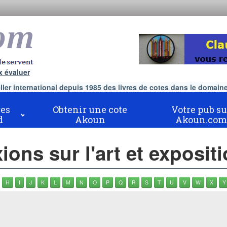
x évaluer
er international depuis 1985 des livres de cotes dans le domaine 
es
Obtenir une cote
Votre pub su
d
Akoun
Akoun.com
ions sur l'art et exposit
H
I
J
K
L
M
N
O
P
Q
R
S
T
U
V
W
X
Y