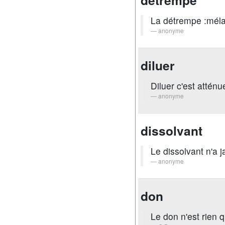
détrempe
La détrempe :méla
anonyme
diluer
Diluer c'est atténu
anonyme
dissolvant
Le dissolvant n'a 
anonyme
don
Le don n'est rien 