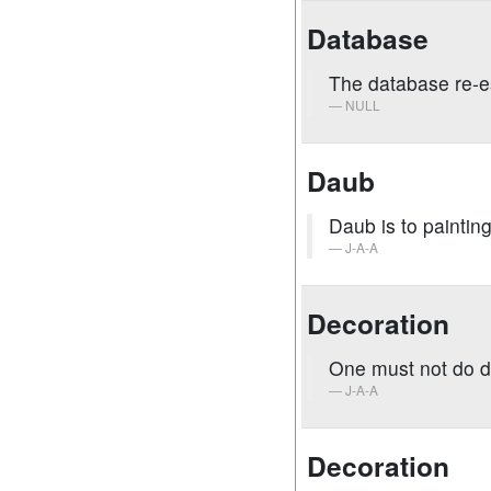
Database
The database re-e
NULL
Daub
Daub is to paintin
J-A-A
Decoration
One must not do d
J-A-A
Decoration