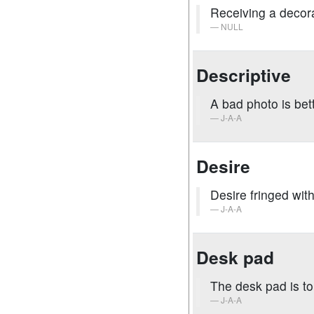
Receiving a decora
NULL
Descriptive
A bad photo is bet
J-A-A
Desire
Desire fringed wit
J-A-A
Desk pad
The desk pad is to 
J-A-A