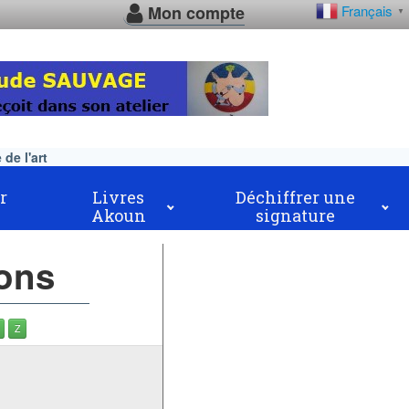
Mon compte
Français
▼
de l'art
r
Livres
Déchiffrer une
Akoun
signature
ions
Z