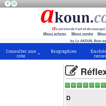
Mieux acheter
Mieux vendre
Mieu
by Le AKOUN, Best-sell
Consulter une
Biographies
Enchèr
cote
recor
Réflex
A
B
C
D
E
F
G
D