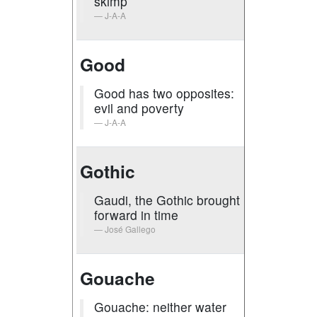
skimp
J-A-A
Good
Good has two opposites:
evil and poverty
J-A-A
Gothic
Gaudi, the Gothic brought
forward in time
José Gallego
Gouache
Gouache: neither water