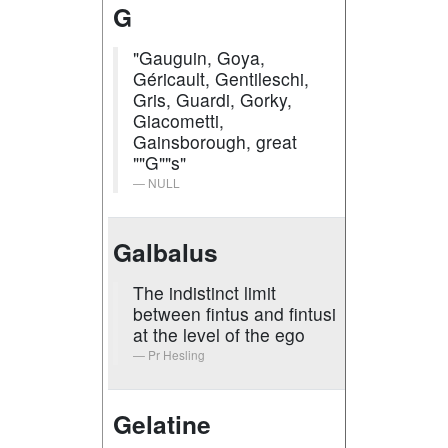
G
"Gauguin, Goya,
Géricault, Gentileschi,
Gris, Guardi, Gorky,
Giacometti,
Gainsborough, great
""G""s"
NULL
Galbalus
The indistinct limit
between fintus and fintusi
at the level of the ego
Pr Hesling
Gelatine