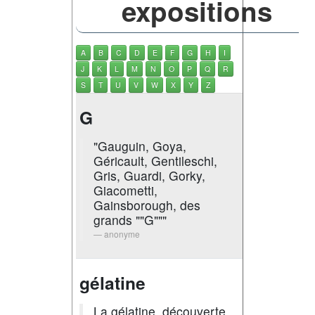
expositions
A
B
C
D
E
F
G
H
I
J
K
L
M
N
O
P
Q
R
S
T
U
V
W
X
Y
Z
G
"Gauguin, Goya,
Géricault, Gentileschi,
Gris, Guardi, Gorky,
Giacometti,
Gainsborough, des
grands ""G"""
anonyme
gélatine
La gélatine, découverte