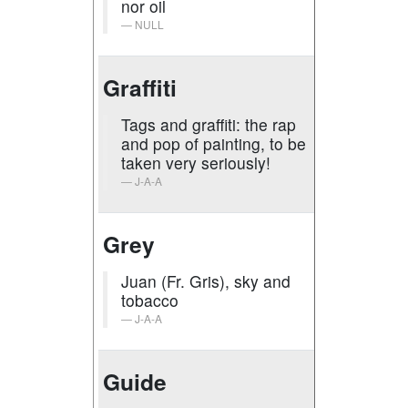
nor oil
NULL
Graffiti
Tags and graffiti: the rap
and pop of painting, to be
taken very seriously!
J-A-A
Grey
Juan (Fr. Gris), sky and
tobacco
J-A-A
Guide