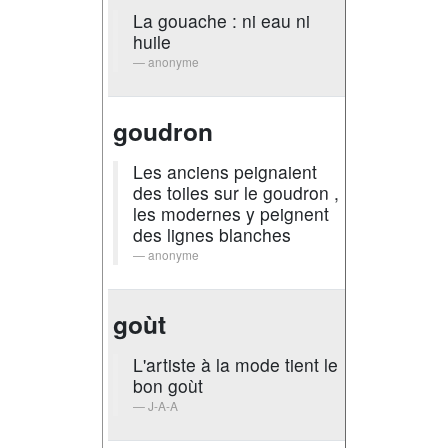
La gouache : ni eau ni
huile
anonyme
goudron
Les anciens peignaient
des toiles sur le goudron ,
les modernes y peignent
des lignes blanches
anonyme
goùt
L'artiste à la mode tient le
bon goùt
J-A-A