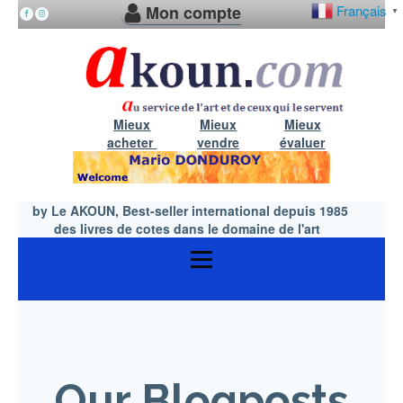
Mon compte
Français
▼
Mieux
Mieux
Mieux
acheter
vendre
évaluer
by Le AKOUN, Best-seller international depuis 1985
des livres de cotes dans le domaine de l'art
Our Blogposts