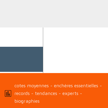
cotes moyennes - enchères essentielles -
records - tendances - experts -
biographies