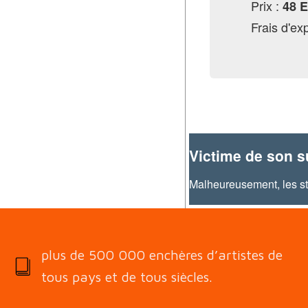
Prix :
48 
Frais d'ex
Victime de son 
Malheureusement, les s
plus de 500 000 enchères d’artistes de
tous pays et de tous siècles.