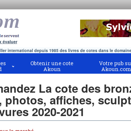
x évaluer
er international depuis 1985 des livres de cotes dans le domaine 
es
Obtenir une cote
Votre pub su
d
Akoun
Akoun.com
ndez La cote des bron
, photos, affiches, sculp
avures 2020-2021
sur le marché