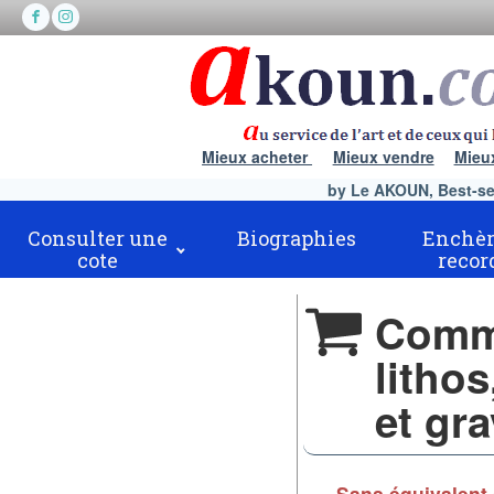
Mieux acheter
Mieux vendre
Mieu
by Le AKOUN, Best-sell
Consulter une
Biographies
Enchèr
cote
recor
Comma
lithos
et gr
Sans équivalent 