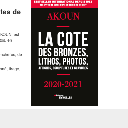
stes de
 AKOUN, est
tos, en
'enchères, de
nné, tirage,