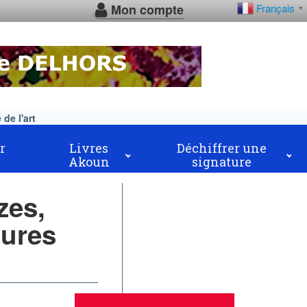
Mon compte
Français
▼
de l'art
r
Livres
Déchiffrer une
Akoun
signature
zes,
tures