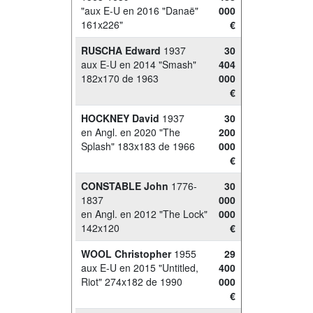
"aux E-U en 2016 "Danaë"
000
161x226"
€
RUSCHA Edward
1937
30
aux E-U en 2014 "Smash"
404
182x170 de 1963
000
€
HOCKNEY David
1937
30
en Angl. en 2020 "The
200
Splash" 183x183 de 1966
000
€
CONSTABLE John
1776-
30
1837
000
en Angl. en 2012 "The Lock"
000
142x120
€
WOOL Christopher
1955
29
aux E-U en 2015 "Untitled,
400
Riot" 274x182 de 1990
000
€