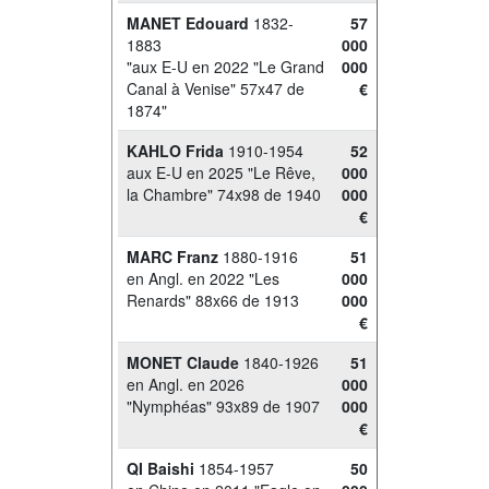
MANET Edouard
1832-
57
1883
000
"aux E-U en 2022 "Le Grand
000
Canal à Venise" 57x47 de
€
1874"
KAHLO Frida
1910-1954
52
aux E-U en 2025 "Le Rêve,
000
la Chambre" 74x98 de 1940
000
€
MARC Franz
1880-1916
51
en Angl. en 2022 "Les
000
Renards" 88x66 de 1913
000
€
MONET Claude
1840-1926
51
en Angl. en 2026
000
"Nymphéas" 93x89 de 1907
000
€
QI Baishi
1854-1957
50