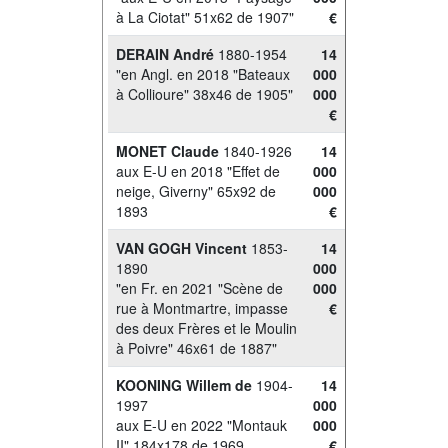
à La Ciotat" 51x62 de 1907"
€
DERAIN André
1880-1954
14
"en Angl. en 2018 "Bateaux
000
à Collioure" 38x46 de 1905"
000
€
MONET Claude
1840-1926
14
aux E-U en 2018 "Effet de
000
neige, Giverny" 65x92 de
000
1893
€
VAN GOGH Vincent
1853-
14
1890
000
"en Fr. en 2021 "Scène de
000
rue à Montmartre, impasse
€
des deux Frères et le Moulin
à Poivre" 46x61 de 1887"
KOONING Willem de
1904-
14
1997
000
aux E-U en 2022 "Montauk
000
II" 184x178 de 1969
€