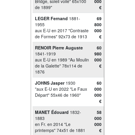
Bridge, soleil voilé" 65x100
000
de 1899"
€
LEGER Fernand
1881-
69
1955
800
aux E-U en 2017 "Contraste
000
de Formes" 92x73 de 1913
€
RENOIR Pierre Auguste
60
1841-1919
980
aux E-U en 1989 "Au Moulin
000
de la Galette" 78x114 de
€
1876
JOHNS Jasper
1930
60
"aux E-U en 2022 "Le Faux
000
Départ" 55x46 de 1960"
000
€
MANET Édouard
1832-
58
1883
000
en Fr. en 2014 "Le
000
printemps" 74x51 de 1881
€