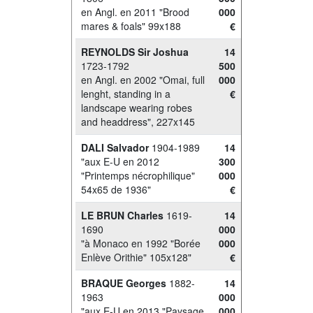
en Angl. en 2011 "Brood
000
mares & foals" 99x188
€
REYNOLDS Sir Joshua
14
1723-1792
500
en Angl. en 2002 "Omai, full
000
lenght, standing in a
€
landscape wearing robes
and headdress", 227x145
DALI Salvador
1904-1989
14
"aux E-U en 2012
300
"Printemps nécrophilique"
000
54x65 de 1936"
€
LE BRUN Charles
1619-
14
1690
000
"à Monaco en 1992 "Borée
000
Enlève Orithie" 105x128"
€
BRAQUE Georges
1882-
14
1963
000
"aux E-U en 2013 "Paysage
000