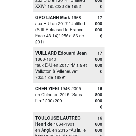
aux E-U en 2014 "Untitled
000
XXIV" 195x223 de 1982
€
GROTJAHN Mark
1968
17
aux E-U en 2017 "Untitled
000
(S III Released to France
000
Face 43.14)" 256x186 de
€
2011
VUILLARD Edouard Jean
17
1868-1940
000
"aux E-U en 2017 "Misia et
000
Vallotton à Villeneuve"
€
70x51 de 1899"
CHEN YIFEI
1946-2005
16
en Chine en 2015 "Sans
800
titre" 200x200
000
€
TOULOUSE LAUTREC
16
Henri de
1864-1901
600
en Angl. en 2015 "Au lit, le
000