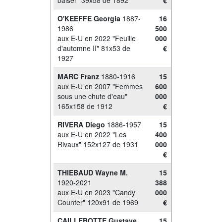
baiser" 39x58 de 1892
€
O'KEEFFE Georgia
1887-
16
1986
500
aux E-U en 2022 "Feuille
000
d'automne II" 81x53 de
€
1927
MARC Franz
1880-1916
15
aux E-U en 2007 "Femmes
600
sous une chute d'eau"
000
165x158 de 1912
€
RIVERA Diego
1886-1957
15
aux E-U en 2022 "Les
400
Rivaux" 152x127 de 1931
000
€
THIEBAUD Wayne M.
15
1920-2021
388
aux E-U en 2023 "Candy
000
Counter" 120x91 de 1969
€
CAILLEBOTTE Gustave
15