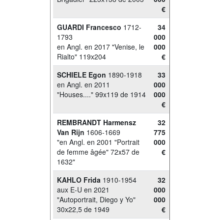
€
GUARDI Francesco
1712-
34
1793
000
en Angl. en 2017 "Venise, le
000
Rialto" 119x204
€
SCHIELE Egon
1890-1918
33
en Angl. en 2011
000
"Houses...." 99x119 de 1914
000
€
REMBRANDT Harmensz
32
Van Rijn
1606-1669
775
"en Angl. en 2001 "Portrait
000
de femme âgée" 72x57 de
€
1632"
KAHLO Frida
1910-1954
32
aux E-U en 2021
000
"Autoportrait, Diego y Yo"
000
30x22,5 de 1949
€