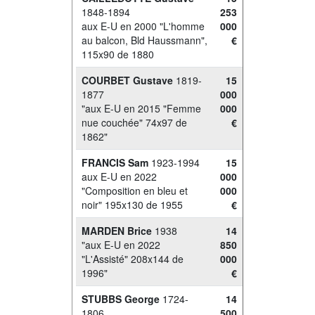
1848-1894
253
aux E-U en 2000 "L'homme
000
au balcon, Bld Haussmann",
€
115x90 de 1880
COURBET Gustave
1819-
15
1877
000
"aux E-U en 2015 "Femme
000
nue couchée" 74x97 de
€
1862"
FRANCIS Sam
1923-1994
15
aux E-U en 2022
000
"Composition en bleu et
000
noir" 195x130 de 1955
€
MARDEN Brice
1938
14
"aux E-U en 2022
850
"L'Assisté" 208x144 de
000
1996"
€
STUBBS George
1724-
14
1806
500