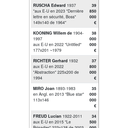
RUSCHA Edward
1937
39
"aux E-U en 2023 "Dernière
850
lettre en sécurité, Boss"
000
149x140 de 1964"
€
KOONING Willem de
1904-
38
1997
000
aux E-U en 2022 "Untitled"
000
177x201 ~1979
€
RICHTER Gerhard
1932
37
aux E-U en 2022
800
"Abstraction" 225x200 de
000
1994
€
MIRO Joan
1893-1983
35
en Angl. en 2013 "Blue star"
000
113x146
000
€
FREUD Lucian
1922-2011
34
aux E-U en 2015 "Le
500
Brigadier" 223x138 de 2003
000