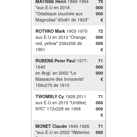
MATISSE Henri
1869-1954
75
"aux E-U en 2018
000
"Odalisque couchée aux
000
Magnolias" 60x81 de 1923"
€
ROTHKO Mark
1903-1970
72
aux E-U en 2012 "Orange,
000
red, yellow" 236x206 de
000
1961
€
RUBENS Peter Paul
1577-
71
1640
000
en Angl. en 2002 "Le
000
Massacre des Innocents"
€
158x270 de 1610
TWOMBLY Cy
1928-2011
71
aux E-U en 2015 "Untitled,
000
NYC" 172x228 de 1968
000
€
MONET Claude
1840-1926
71
"aux E-U en 2022 "Waterloo
000