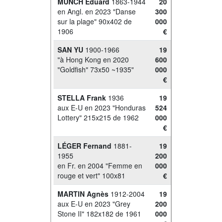
MUNCH Eduard
1863-1944
20
en Angl. en 2023 "Danse
300
sur la plage" 90x402 de
000
1906
€
SAN YU
1900-1966
19
"à Hong Kong en 2020
600
"Goldfish" 73x50 ~1935"
000
€
STELLA Frank
1936
19
aux E-U en 2023 "Honduras
524
Lottery" 215x215 de 1962
000
€
LÉGER Fernand
1881-
19
1955
200
en Fr. en 2004 "Femme en
000
rouge et vert" 100x81
€
MARTIN Agnès
1912-2004
19
aux E-U en 2023 "Grey
200
Stone II" 182x182 de 1961
000