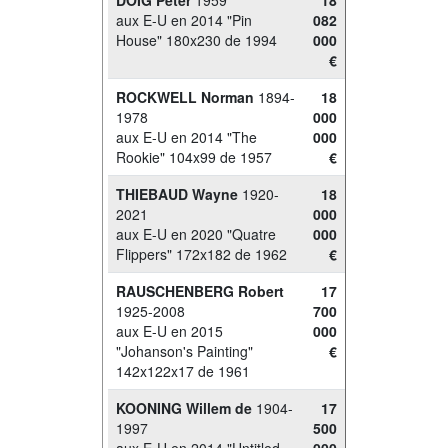
DOIG Peter
1959
18
aux E-U en 2014 "Pin
082
House" 180x230 de 1994
000
€
ROCKWELL Norman
1894-
18
1978
000
aux E-U en 2014 "The
000
Rookie" 104x99 de 1957
€
THIEBAUD Wayne
1920-
18
2021
000
aux E-U en 2020 "Quatre
000
Flippers" 172x182 de 1962
€
RAUSCHENBERG Robert
17
1925-2008
700
aux E-U en 2015
000
"Johanson's Painting"
€
142x122x17 de 1961
KOONING Willem de
1904-
17
1997
500