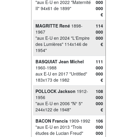
"aux E-U en 2022 "Maternité
000
II" 94x61 de 1899"
000
€
MAGRITTE René
1898-
114
1967
000
"aux E-U en 2024 "L'Empire
000
des Lumières" 114x146 de
€
1954"
BASQUIAT Jean Michel
111
1960-1988
000
aux E-U en 2017 "Untitled"
000
183x173 de 1982
€
POLLOCK Jackson
1912-
108
1956
000
"aux E-U en 2006 "N° 5"
000
244x122 de 1948"
€
BACON Francis
1909-1992
106
"aux E-U en 2013 "Trois
000
études de Lucian Freud"
000