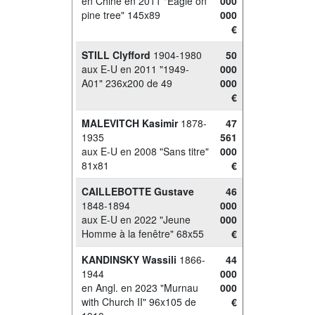
en Chine en 2011 "Eagle on
000
pine tree" 145x89
000
€
STILL Clyfford
1904-1980
50
aux E-U en 2011 "1949-
000
A01" 236x200 de 49
000
€
MALEVITCH Kasimir
1878-
47
1935
561
aux E-U en 2008 "Sans titre"
000
81x81
€
CAILLEBOTTE Gustave
46
1848-1894
000
aux E-U en 2022 "Jeune
000
Homme à la fenêtre" 68x55
€
KANDINSKY Wassili
1866-
44
1944
000
en Angl. en 2023 "Murnau
000
with Church II" 96x105 de
€